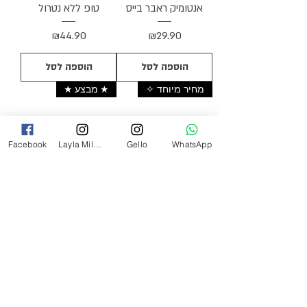
אנטומיק ראבר בייס
טופ ללא נטרול
מחיר
מחיר
₪44.90
₪29.90
הוספה לסל
הוספה לסל
מחיר מיוחד ✧
★ מבצע ★
Facebook
Layla Milano
Gello
WhatsApp
טופ ללא נטרול 30 מ"ל
אנטומיק ראבר בייס 30
מ"ל
מחיר
₪59.90
מחיר
₪59.90
הוספה לסל
הוספה לסל