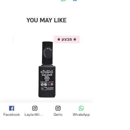
YOU MAY LIKE
★ מבצע ★
אריזת
לק ג'ל לילה מילאנו צבע שחור פחם 17
Facebook
Layla Milano
Gello
WhatsApp
מ"ל Black - 17
מחיר