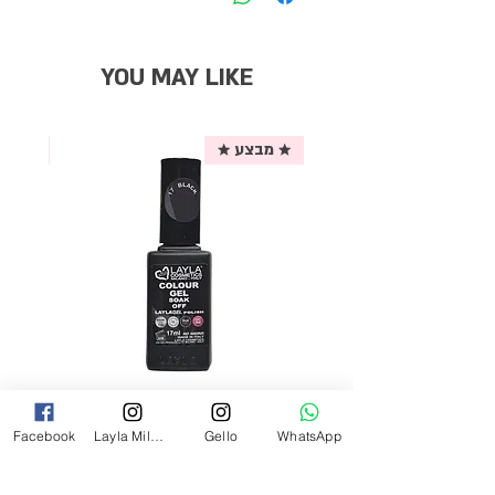
YOU MAY LIKE
★ מבצע ★
אריזת
לק ג'ל לילה מילאנו צבע שחור פחם 17
Facebook
Layla Milano
Gello
WhatsApp
מ"ל Black - 17
מחיר