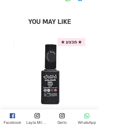
YOU MAY LIKE
★ מבצע ★
אריזת
לק ג'ל לילה מילאנו צבע שחור פחם 17
Facebook
Layla Milano
Gello
WhatsApp
מ"ל Black - 17
מחיר