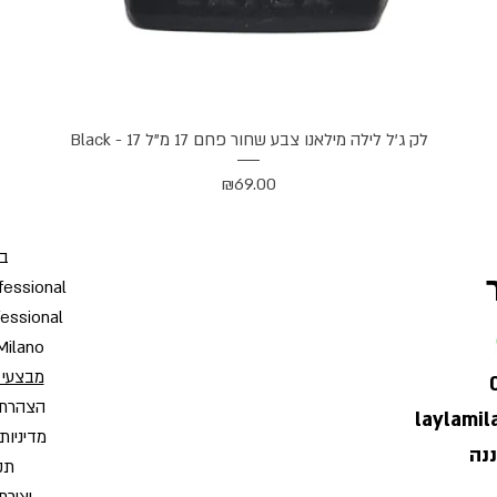
תצוגה מהירה
לק ג'ל לילה מילאנו צבע שחור פחם 17 מ"ל Black - 17
מחיר
₪69.00
בי
fessional
fessional
Milano
מבצעי 
הצהרת 
laylami
מדיניות
תקנ