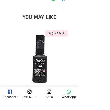
YOU MAY LIKE
★ מבצע ★
אריזת
לק ג'ל לילה מילאנו צבע שחור פחם 17
Facebook
Layla Milano
Gello
WhatsApp
מ"ל Black - 17
מחיר