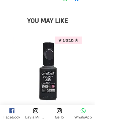
YOU MAY LIKE
★ מבצע ★
אריזת
לק ג'ל לילה מילאנו צבע שחור פחם 17
Facebook
Layla Milano
Gello
WhatsApp
מ"ל Black - 17
מחיר