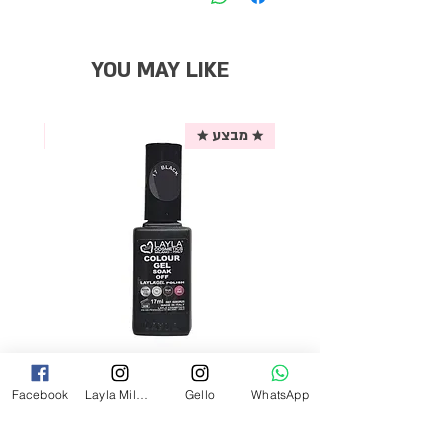
YOU MAY LIKE
★ מבצע ★
אריזת
לק ג'ל לילה מילאנו צבע שחור פחם 17
Facebook
Layla Milano
Gello
WhatsApp
מ"ל Black - 17
מחיר