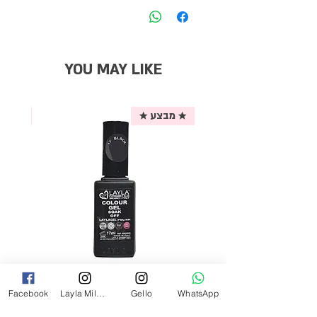
YOU MAY LIKE
★ מבצע ★
אריזת
לק ג'ל לילה מילאנו צבע שחור פחם 17
Facebook
Layla Milano
Gello
WhatsApp
מ"ל Black - 17