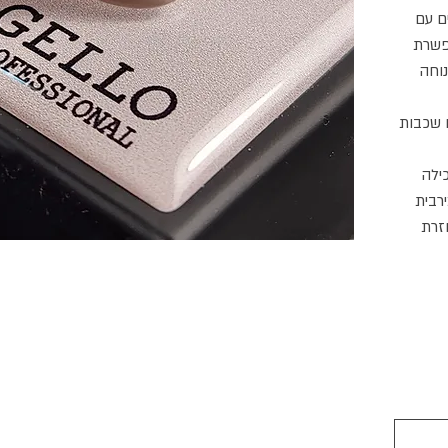
ים עם
פשרת
וחה
 שכבות
ילה
רבית
זרת