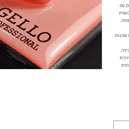
ים עם
פשרת
וחה
 שכבות
ילה
רבית
זרת