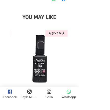
YOU MAY LIKE
★ מבצע ★
אריזת
לק ג'ל לילה מילאנו צבע שחור פחם 17
Facebook
Layla Milano
Gello
WhatsApp
מ"ל Black - 17
מחיר