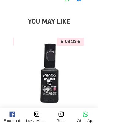
YOU MAY LIKE
★ מבצע ★
אריזת
לק ג'ל לילה מילאנו צבע שחור פחם 17
Facebook
Layla Milano
Gello
WhatsApp
מ"ל Black - 17
מחיר