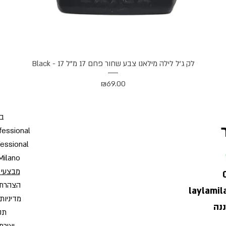
תצוגה מהירה
לק ג'ל לילה מילאנו צבע שחור פחם 17 מ"ל Black - 17
מחיר
₪69.00
בי
fessional
fessional
Milano
מבצעי 
הצהרת 
laylami
מדיניות
תקנ