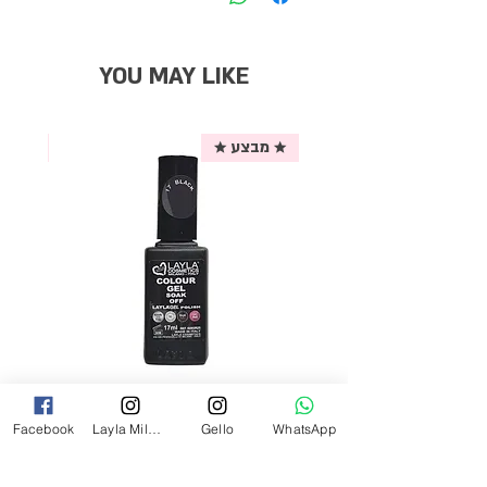
YOU MAY LIKE
★ מבצע ★
אריזת
לק ג'ל לילה מילאנו צבע שחור פחם 17
Facebook
Layla Milano
Gello
WhatsApp
מ"ל Black - 17
מחיר