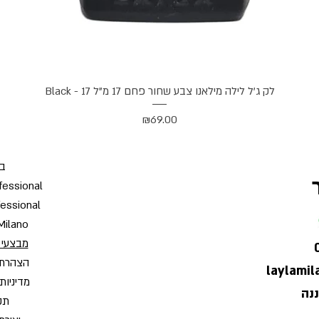
תצוגה מהירה
לק ג'ל לילה מילאנו צבע שחור פחם 17 מ"ל Black - 17
מחיר
₪69.00
בי
fessional
fessional
Milano
מבצעי 
הצהרת 
laylami
מדיניות
תקנ