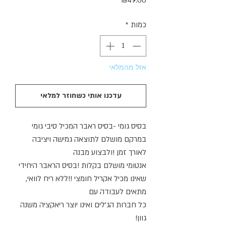
₪49.00
כמות
*
אזל מהמלאי
עדכנו אותי כשחוזר למלאי
‬לאורך‭ ‬זמן‭!‬‭ ‬ולבצוע‭ ‬מבנה‭
‬שאינו‭ ‬מכיל‭ ‬אקריל‭ ‬חומצי‭!! ‬ללא‭ ‬ריח‭ ‬לוואי‭,
‬מתאים‭ ‬לעבודה‭ ‬עם‭ ‬
‬גוון‭!‬