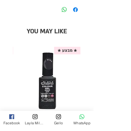
YOU MAY LIKE
★ מבצע ★
אריזת
לק ג'ל לילה מילאנו צבע שחור פחם 17
Facebook
Layla Milano
Gello
WhatsApp
מ"ל Black - 17