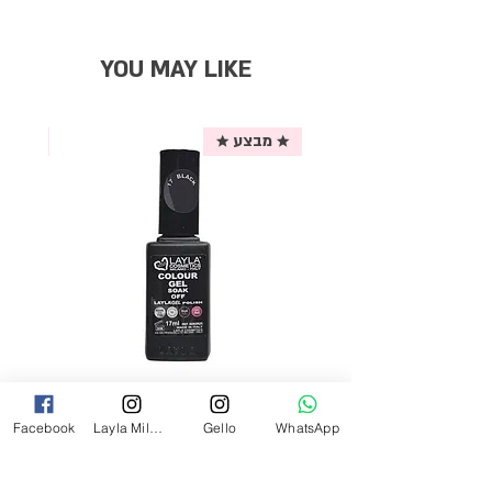
YOU MAY LIKE
★ מבצע ★
אריזת
לק ג'ל לילה מילאנו צבע שחור פחם 17
Facebook
Layla Milano
Gello
WhatsApp
מ"ל Black - 17
מחיר
₪69.00