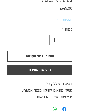
בסיס גומי 15 מ"ל
מחיר
₪45.00
KODI15ML
כמות
*
הוסיפי לסל הקניות
לרכישה מהירה
בסיס גומי ללק ג'ל.
סמיך ומתאים לתיקון מבנה אנטומי.
*באישור משרד הבריאות.