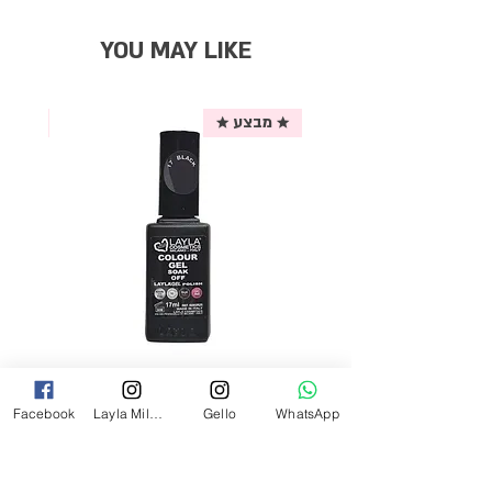
YOU MAY LIKE
★ מבצע ★
אריזת
לק ג'ל לילה מילאנו צבע שחור פחם 17
Facebook
Layla Milano
Gello
WhatsApp
מ"ל Black - 17
מחיר
₪69.00