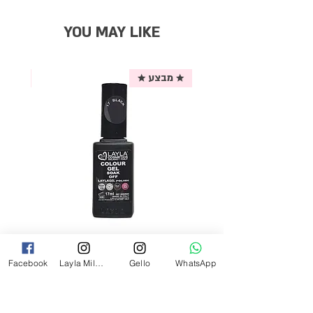
YOU MAY LIKE
★ מבצע ★
אריזת
לק ג'ל לילה מילאנו צבע שחור פחם 17
Facebook
Layla Milano
Gello
WhatsApp
מ"ל Black - 17
מחיר
₪69.00