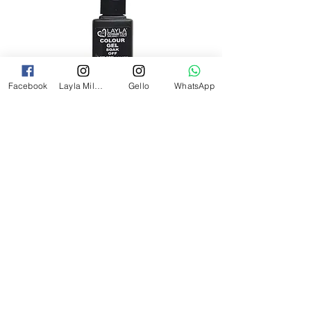
Facebook
Layla Milano
Gello
WhatsApp
לק ג'ל לילה מילאנו צבע שחור פחם 17
מ"ל Black - 17
מחיר
₪69.00
צרי קשר
054-2527349
laylamilanoinfo@gmail.com
התעשייה 21 רעננה