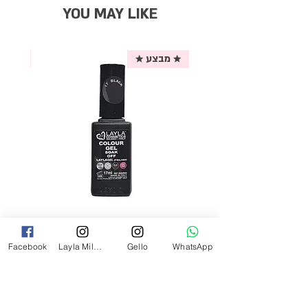
YOU MAY LIKE
★ מבצע ★
אריזת
לק ג'ל לילה מילאנו צבע שחור פחם 17
מ"ל Black - 17
Facebook
Layla Milano
Gello
WhatsApp
מחיר
₪69.00