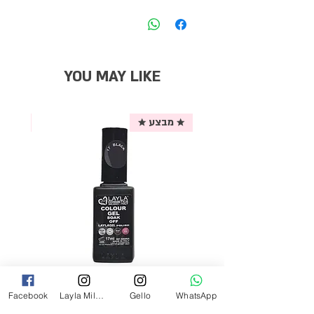
YOU MAY LIKE
★ מבצע ★
אריזת
לק ג'ל לילה מילאנו צבע שחור פחם 17
Facebook
Layla Milano
Gello
WhatsApp
מ"ל Black - 17