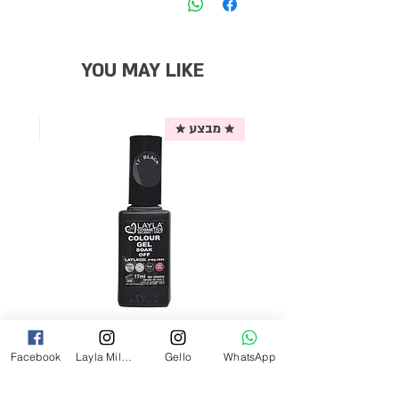
YOU MAY LIKE
★ מבצע ★
אריזת
לק ג'ל לילה מילאנו צבע שחור פחם 17
Facebook
Layla Milano
Gello
WhatsApp
מ"ל Black - 17