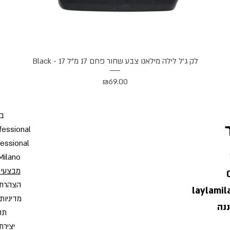
תצוגה מהירה
לק ג'ל לילה מילאנו צבע שחור פחם 17 מ"ל Black - 17
מחיר
₪69.00
בי
fessional
fessional
Milano
מבצעי 
הצהרת 
laylami
מדיניות
תקנ
יצירת