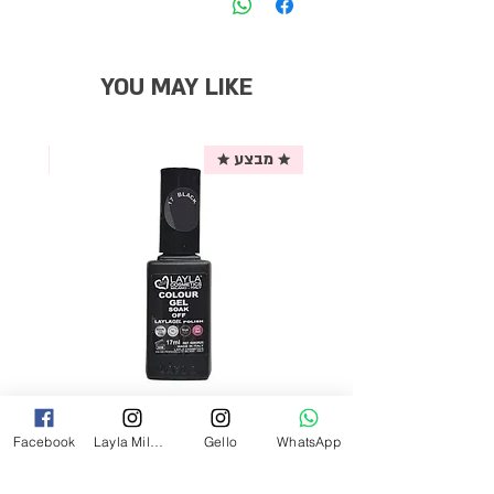
YOU MAY LIKE
★ מבצע ★
אריזת
לק ג'ל לילה מילאנו צבע שחור פחם 17
Facebook
Layla Milano
Gello
WhatsApp
מ"ל Black - 17