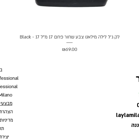
תצוגה מהירה
לק ג'ל לילה מילאנו צבע שחור פחם 17 מ"ל Black - 17
מחיר
₪69.00
בי
fessional
fessional
Milano
מבצעי 
הצהרת 
laylami
מדיניות
תקנ
יצירת