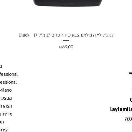
תצוגה מהירה
לק ג'ל לילה מילאנו צבע שחור פחם 17 מ"ל Black - 17
מחיר
₪69.00
בי
fessional
fessional
Milano
מבצעי 
הצהרת 
laylami
מדיניות
תקנ
יצירת