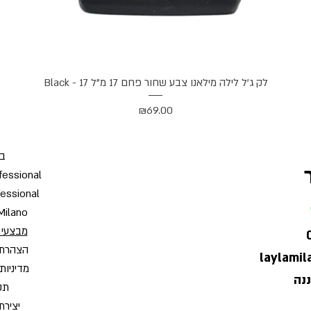
תצוגה מהירה
לק ג'ל לילה מילאנו צבע שחור פחם 17 מ"ל Black - 17
מחיר
₪69.00
בי
fessional
fessional
Milano
מבצעי 
הצהרת 
laylami
מדיניות
תקנ
יצירת