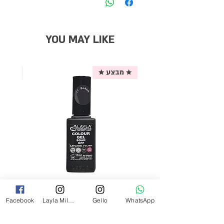
YOU MAY LIKE
★ מבצע ★
אריזת
לק ג'ל לילה מילאנו צבע שחור פחם 17
Facebook
Layla Milano
Gello
WhatsApp
מ"ל Black - 17