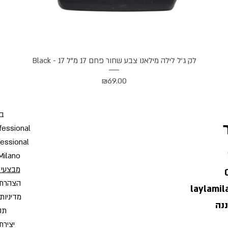
תצוגה מהירה
לק ג'ל לילה מילאנו צבע שחור פחם 17 מ"ל Black - 17
מחיר
₪69.00
בי
fessional
fessional
Milano
מבצעי 
הצהרת 
laylami
מדיניות
תקנ
יצירת