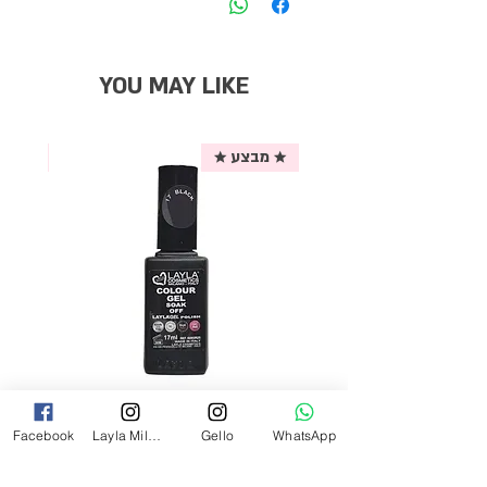
YOU MAY LIKE
★ מבצע ★
אריזת
לק ג'ל לילה מילאנו צבע שחור פחם 17
Facebook
Layla Milano
Gello
WhatsApp
מ"ל Black - 17