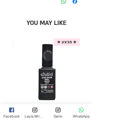
YOU MAY LIKE
★ מבצע ★
אריזת
לק ג'ל לילה מילאנו צבע שחור פחם 17
Facebook
Layla Milano
Gello
WhatsApp
מ"ל Black - 17