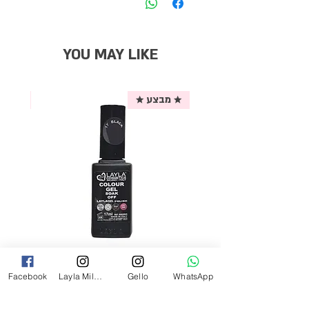
YOU MAY LIKE
★ מבצע ★
אריזת
לק ג'ל לילה מילאנו צבע שחור פחם 17
Facebook
Layla Milano
Gello
WhatsApp
מ"ל Black - 17