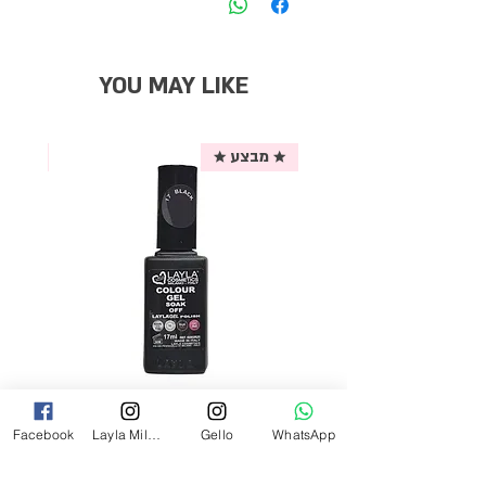
YOU MAY LIKE
★ מבצע ★
אריזת
לק ג'ל לילה מילאנו צבע שחור פחם 17
Facebook
Layla Milano
Gello
WhatsApp
מ"ל Black - 17