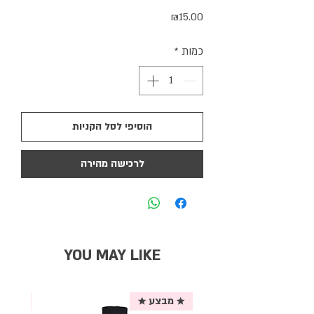
מחיר
₪15.00
כמות
*
הוסיפי לסל הקניות
לרכישה מהירה
YOU MAY LIKE
★ מבצע ★
אריזת