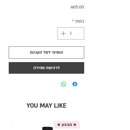
מחיר
₪15.00
כמות
*
הוסיפי לסל הקניות
לרכישה מהירה
YOU MAY LIKE
★ מבצע ★
אריזת