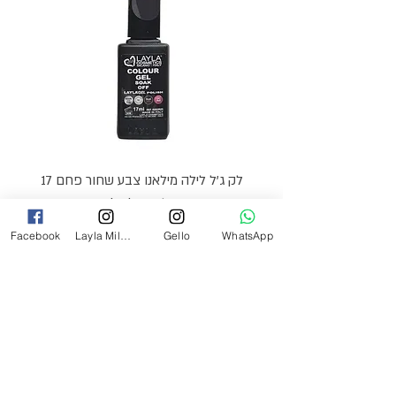
לק ג'ל לילה מילאנו צבע שחור פחם 17
מ"ל Black - 17
Facebook
Layla Milano
Gello
WhatsApp
מחיר
₪69.00
צרי קשר
054-2527349
laylamilanoinfo@gmail.com
התעשייה 21 רעננה