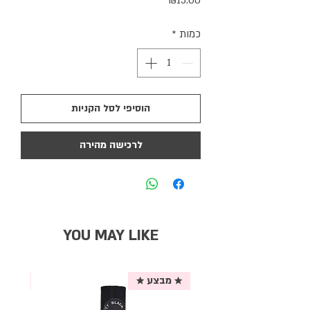
₪15.00
כמות
*
הוסיפי לסל הקניות
לרכישה מהירה
YOU MAY LIKE
★ מבצע ★
אריזת