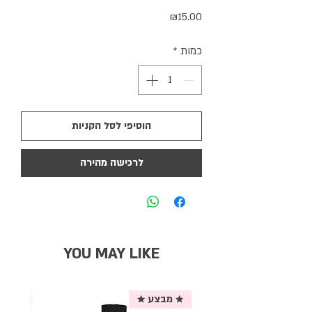
מחיר
₪15.00
כמות
*
הוסיפי לסל הקניות
לרכישה מהירה
YOU MAY LIKE
★ מבצע ★
אריזת