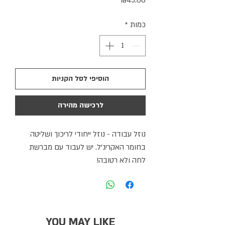
₪45.00
כמות
*
הוסיפי לסל הקניות
לרכישה מהירה
‬לחה‭ ‬ולא‭ ‬רטובה‭!‬
YOU MAY LIKE