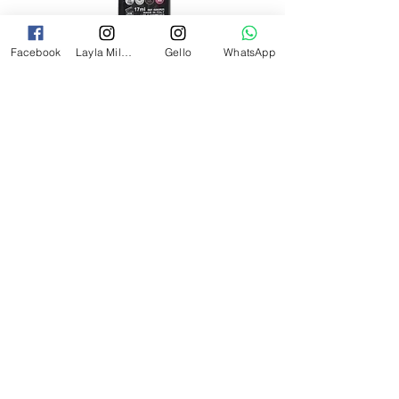
Facebook
Layla Milano
Gello
WhatsApp
לק ג'ל לילה מילאנו צבע שחור פחם 17
מ"ל Black - 17
מחיר
₪69.00
צרי קשר
054-2527349
laylamilanoinfo@gmail.com
התעשייה 21 רעננה
בית
Gello Professional
Kodi Professional
Layla Milano