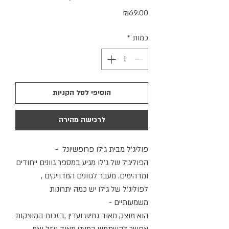
מחיר
₪69.00
כמות
*
הוסיפי לסל הקניות
לרכישה מהירה
פוליג'ל מבית ג'לו פרופשיונל -
הפוליג'ל של ג'לו מגיע במספר גוונים ייחודים
ומדהימים. מעבר לגוונים המדוייקים ,
לפוליג'ל של ג'לו יש כמה יתרונות
משמעותיים -
הוא מוצק מאוד גמיש ועדין ,בזכות המוצקות
אפשר להשתמש במעט מאוד נוזל ואף