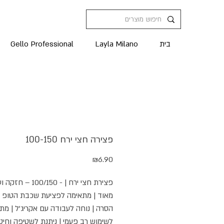
בית
Layla Milano
Gello Professional
פצירה חצי ירח 100-150
מחיר
₪6.90
‬לשימוש‭ ‬רב‭ ‬פעמי‭ | ‬ניתנת‭ ‬לשטיפה‭ ‬וחיטוי