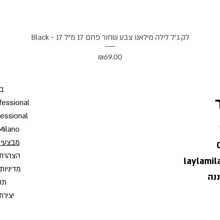
תצוגה מהירה
לק ג'ל לילה מילאנו צבע שחור פחם 17 מ"ל Black - 17
מחיר
₪69.00
בי
fessional
fessional
Milano
מבצעי 
הצהרת 
laylami
מדיניות
תקנ
יצירת