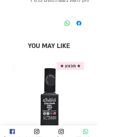
ניתן להשיג בעשרה גוונים 13 מ"ל
YOU MAY LIKE
★ מבצע ★
אריזת