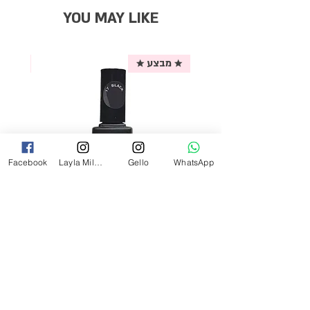
YOU MAY LIKE
★ מבצע ★
אריזת
Facebook
Layla Milano
Gello
WhatsApp
לק ג'ל לילה מילאנו צבע שחור פחם 17
מ"ל Black - 17
מחיר
₪69.00