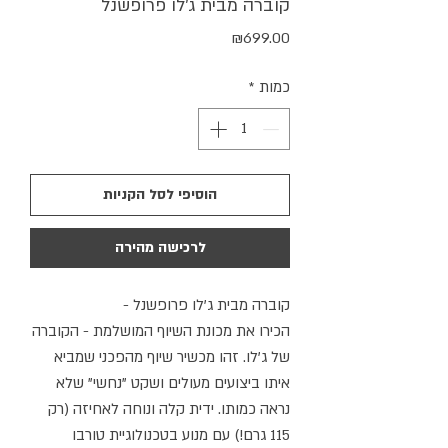
קוברה מבית ג'לו פרופשנל
מחיר
₪699.00
כמות
*
הוסיפי לסל הקניות
לרכישה מהירה
קוברה מבית ג'לו פרופשנל -
הכירו את מכונת השיוף המושלמת - הקוברה
של ג'לו. זהו מכשיר שיוף מהפכני שמביא
איתו ביצועים מעולים ושקט "נחשי" שלא
נראה כמותו. ידית קלה ונוחה לאחיזה (רק
115 גרם!) עם מנוע בטכנולוגיית טורבו