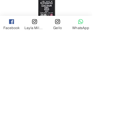
Facebook
Layla Milano
Gello
WhatsApp
לק ג'ל לילה מילאנו צבע שחור פחם 17
מ"ל Black - 17
מחיר
₪69.00
צרי קשר
054-2527349
laylamilanoinfo@gmail.com
התעשייה 21 רעננה
בית
Gello Professional