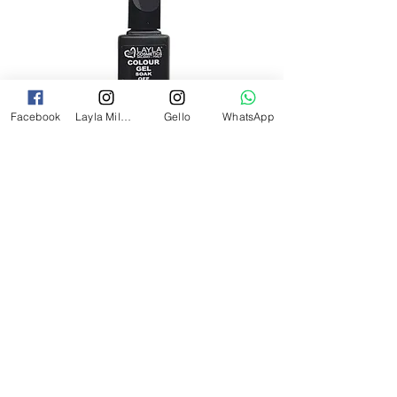
Facebook
Layla Milano
Gello
WhatsApp
לק ג'ל לילה מילאנו צבע שחור פחם 17
מ"ל Black - 17
מחיר
₪69.00
צרי קשר
054-2527349
laylamilanoinfo@gmail.com
התעשייה 21 רעננה