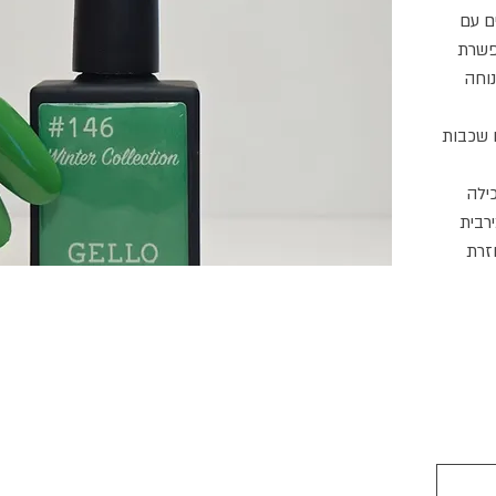
ים עם
פשרת
וחה
 שכבות
ילה
רבית
זרת