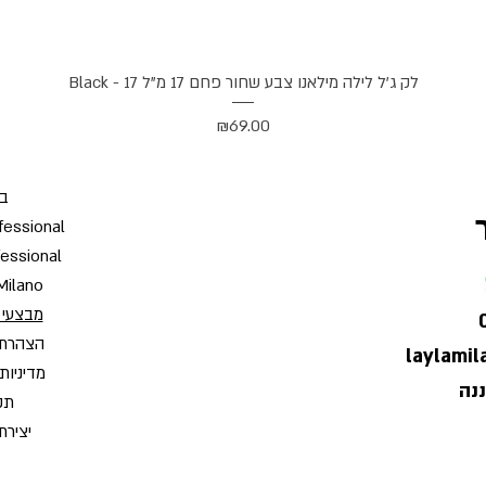
תצוגה מהירה
לק ג'ל לילה מילאנו צבע שחור פחם 17 מ"ל Black - 17
מחיר
₪69.00
בי
fessional
fessional
Milano
מבצעי 
הצהרת 
laylami
מדיניות
תקנ
יצירת