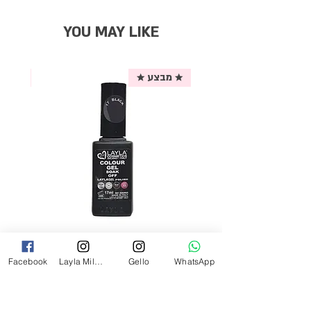
YOU MAY LIKE
★ מבצע ★
אריזת
לק ג'ל לילה מילאנו צבע שחור פחם 17
Facebook
Layla Milano
Gello
WhatsApp
מ"ל Black - 17
מחיר
₪69.00