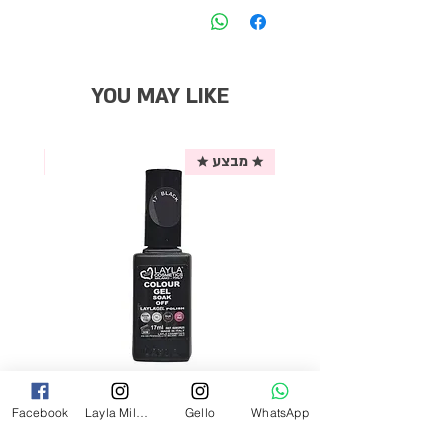
YOU MAY LIKE
★ מבצע ★
אריזת
לק ג'ל לילה מילאנו צבע שחור פחם 17
Facebook
Layla Milano
Gello
WhatsApp
מ"ל Black - 17